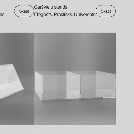
Garšvielu stends
Skatīt
Skatīt
ds.
Elegants. Praktisks. Universāls.