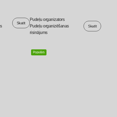
Pudeļu organizators
Skatīt
ls
Pudeļu organizēšanas
Skatīt
risinājums
Populārs