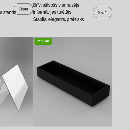
Brīvi stāvošs vienpusējs
Skatīt
informācijas turētājs
as stends
Skatīt
Stabils, elegants, praktisks
Populārs