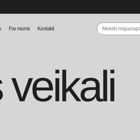
s
Par mums
Kontakti
 veikali