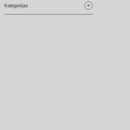
Kategorijas
3D uzlīmes
Gaismas kastes
Kastes
LED alumīnija rāmji
Norādes
Organizatori
Plastikāts
Stendi
Turētāji
Organiskā stikla izstrādājumi