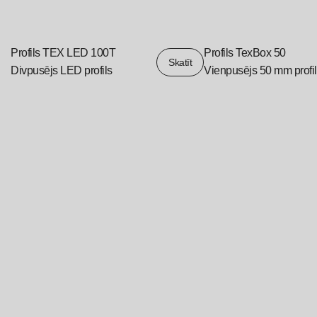
Profils TEX LED 100T
Profils TexBox 50
Skatīt
Divpusējs LED profils
Vienpusējs 50 mm profi