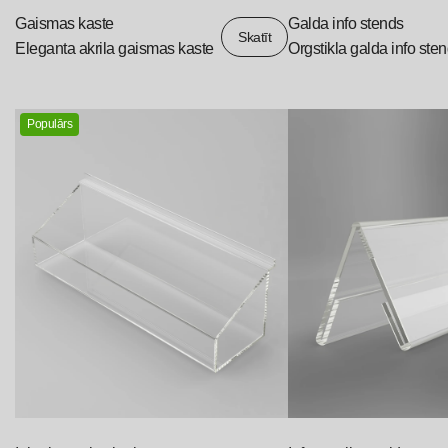
Gaismas kaste
Galda info stends
Skatīt
Eleganta akrila gaismas kaste
Orgstikla galda info sten
Populārs