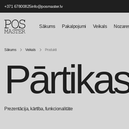
+371 67800825
info@posmaster.lv
Sākums
Pakalpojumi
Veikals
Nozare
Sākums
Veikals
Produkti
Pārtikas
Prezentācija, kārtība, funkcionalitāte