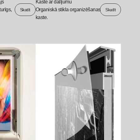
ājs
Kaste ar dalījumu
turīgs,
Organiskā stikla organizēšanas
Skatīt
Skatīt
kaste.