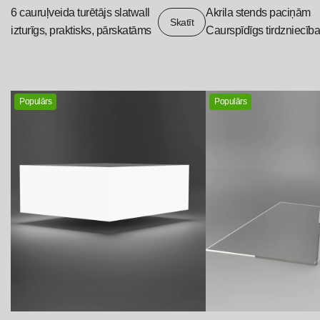
6 cauruļveida turētājs slatwall
Akrila stends paciņām
Skatīt
izturīgs, praktisks, pārskatāms
Caurspīdīgs tirdzniecīb
Populārs
Populārs