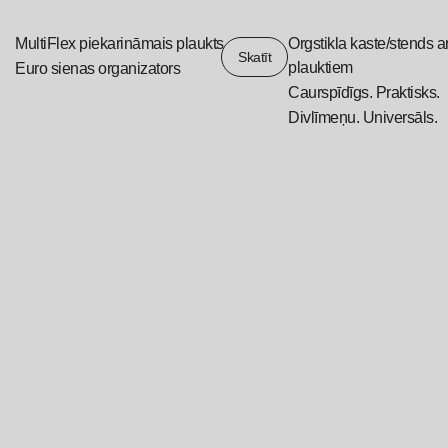
MultiFlex piekarināmais plaukts
Orgstikla kaste/stends a
Skatīt
plauktiem
Euro sienas organizators
Caurspīdīgs. Praktisks.
Divlīmeņu. Universāls.