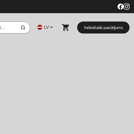
LV
Individuāls pasūtījums