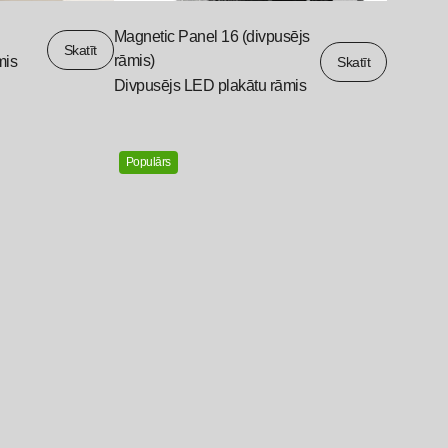
Magnetic Panel 16 (divpusējs
Skatīt
rāmis)
mis
Skatīt
Divpusējs LED plakātu rāmis
Populārs