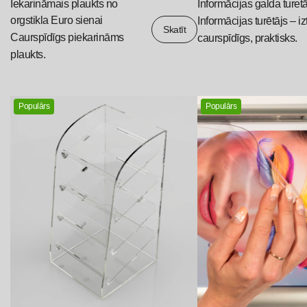
Iekarināmais plaukts no
Informācijas galda turet
orgstikla Euro sienai
Informācijas turētājs – iz
Skatīt
Caurspīdīgs piekarināms
caurspīdīgs, praktisks.
plaukts.
Populārs
Populārs