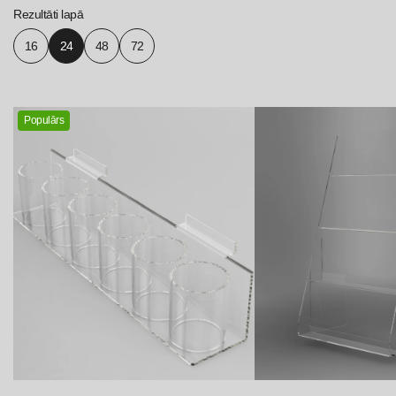
Rezultāti lapā
16
24
48
72
Populārs