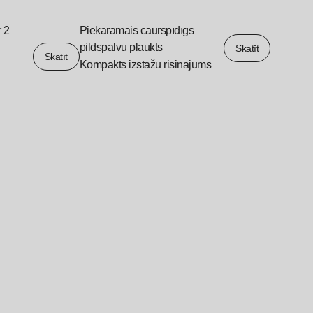
r 2
Piekaramais caurspīdīgs
pildspalvu plaukts
Skatīt
Skatīt
Kompakts izstāžu risinājums