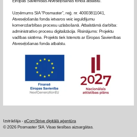
Eiropas Savienības Atveseļošanas fonda atbalstu.
Uzņēmums SIA “Posmaster”, reģ. nr. 40003811041,
Atveseļošanās fonda ietvaros veic ieguldījumu
komercdarbības procesu uzlabošanā. Atbalstāmā darbība:
administratīvo procesu digitalizācija. Risinājums: Projektu
vadības sistēma. Projekts tiek īstenots ar Eiropas Savienības
Atveseļošanas fonda atbalstu.
Izstrādāja -
eComStrive digitālā aģentūra
© 2026 Posmaster SIA. Visas tiesības aizsargātas.