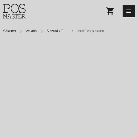
Sākums
Veikals
Slatwall / Eurowall turētāji
MultiFlex piekarināmais plaukts