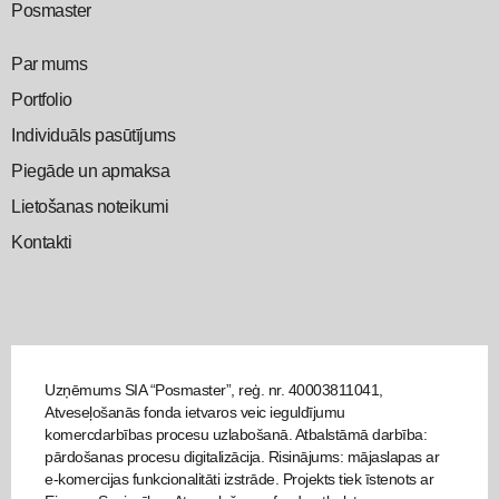
Posmaster
Par mums
Portfolio
Individuāls pasūtījums
Piegāde un apmaksa
Lietošanas noteikumi
Kontakti
Uzņēmums SIA “Posmaster”, reģ. nr. 40003811041,
Atveseļošanās fonda ietvaros veic ieguldījumu
komercdarbības procesu uzlabošanā. Atbalstāmā darbība:
pārdošanas procesu digitalizācija. Risinājums: mājaslapas ar
e-komercijas funkcionalitāti izstrāde. Projekts tiek īstenots ar