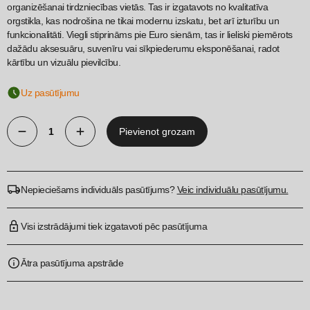
organizēšanai tirdzniecības vietās. Tas ir izgatavots no kvalitatīva
orgstikla, kas nodrošina ne tikai modernu izskatu, bet arī izturību un
funkcionalitāti. Viegli stiprināms pie Euro sienām, tas ir lieliski piemērots
dažādu aksesuāru, suvenīru vai sīkpiederumu eksponēšanai, radot
kārtību un vizuālu pievilcību.
Uz pasūtījumu
Pievienot grozam
MultiFlex
piekarināmais
plaukts
Nepieciešams individuāls pasūtījums?
Veic individuālu pasūtījumu.
quantity
Visi izstrādājumi tiek izgatavoti pēc pasūtījuma
Ātra pasūtījuma apstrāde