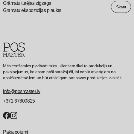
Grāmatu turējas zigzags
Skatīt
Grāmatu ekspozīcijas plaukts
Mēs cenšamies piedāvāt mūsu klientiem tikai to produkciju un
pakalpojumus, ko esam paši saražojuši, lai nebūt atkarīgiem no
apakšuzņēmējiem un būt atbildīgam par savas produkcijas kvalitāti.
info@posmaster.lv
+371 67800825
Pakalpojumi