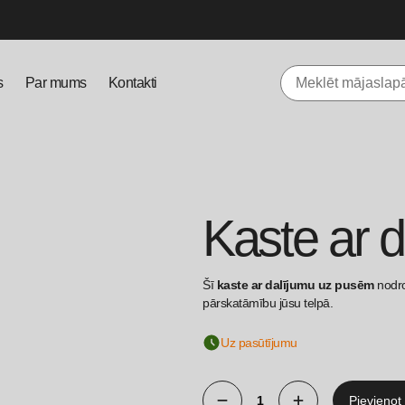
s
Par mums
Kontakti
Kaste ar d
Šī
kaste ar dalījumu uz pusēm
nodro
pārskatāmību jūsu telpā.
Uz pasūtījumu
Pievienot