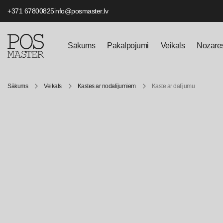
+371 67800825
info@posmaster.lv
Sākums
Pakalpojumi
Veikals
Nozare
Sākums
Veikals
Kastes ar nodalījumiem
Kaste ar dalījumu