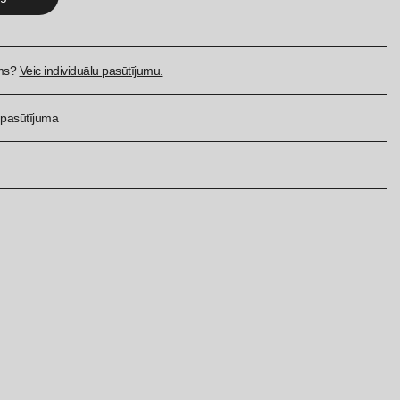
ums?
Veic individuālu pasūtījumu.
c pasūtījuma