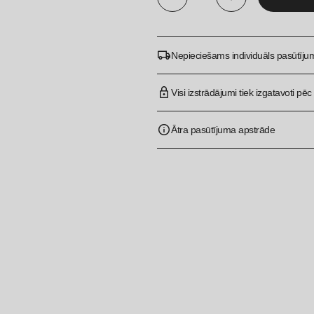
Kaste
ar
dalījumu
Nepieciešams individuāls pasūtīj
quantity
Visi izstrādājumi tiek izgatavoti pē
Ātra pasūtījuma apstrāde