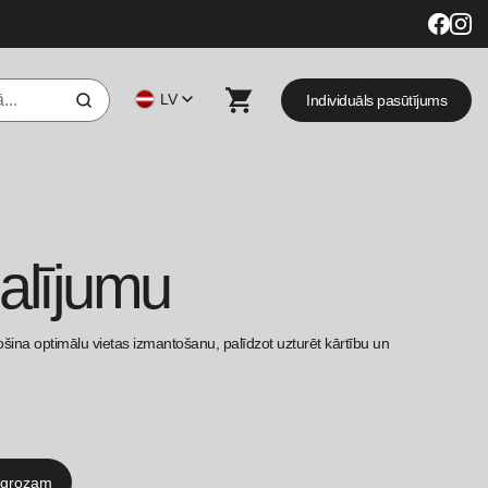
LV
Individuāls pasūtījums
alījumu
šina optimālu vietas izmantošanu, palīdzot uzturēt kārtību un
 grozam