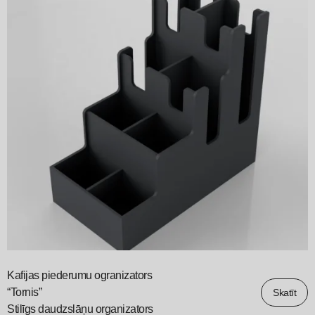
Kafijas piederumu ogranizators
“Tornis”
Skatīt
Stilīgs daudzslāņu organizators