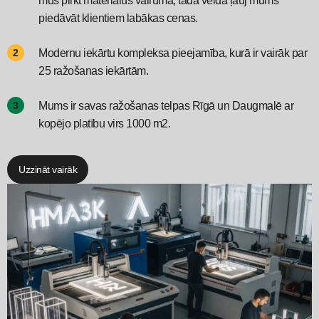
mūs pirkt materiālus vairumā, tadā veidā ļauj mums
piedāvāt klientiem labākas cenas.
Modernu iekārtu kompleksa pieejamība, kurā ir vairāk par
25 ražošanas iekārtām.
Mums ir savas ražošanas telpas Rīgā un Daugmalē ar
kopējo platību virs 1000 m2.
Uzzināt vairāk