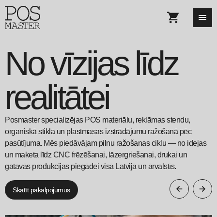
No vīzijas līdz
realitātei
Posmaster specializējas POS materiālu, reklāmas stendu,
organiskā stikla un plastmasas izstrādājumu ražošanā pēc
pasūtījuma. Mēs piedāvājam pilnu ražošanas ciklu — no idejas
un maketa līdz CNC frēzēšanai, lāzergriešanai, drukai un
gatavās produkcijas piegādei visā Latvijā un ārvalstīs.
Skatīt pakalpojumus