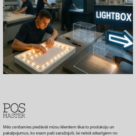
Mēs cenšamies piedāvāt mūsu klientiem tikai to produkciju un
pakalpojumus, ko esam paši saražojuši, lai nebūt atkarīgiem no