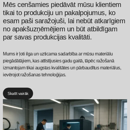
Mēs cenšamies piedāvāt mūsu klientiem
tikai to produkciju un pakalpojumus, ko
esam paši saražojuši, lai nebūt atkarīgiem
no apakšuzņēmējiem un būt atbildīgam
par savas produkcijas kvalitāti.
Mums ir ļoti ilga un uzticama sadarbība ar mūsu materiālu
piegādātājiem, kas attīstījusies gadu gaitā, tāpēc ražošanā
izmantojam tikai augstas kvalitātes un pārbaudītus materiālus,
ievērojot ražošanas tehnoloģijas.
Skatīt vairāk