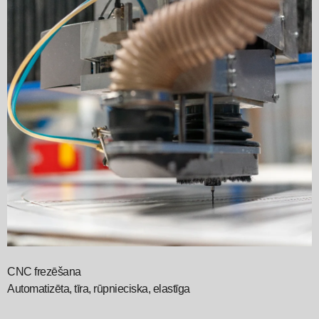
CNC frezēšana
L
Automatizēta, tīra, rūpnieciska, elastīga
P