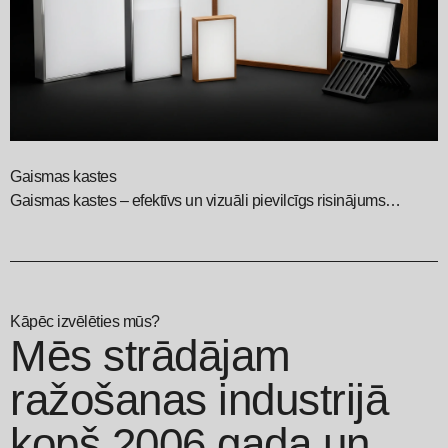
Gaismas kastes
K
Gaismas kastes – efektīvs un vizuāli pievilcīgs risinājums
D
reklāmai, kas piesaista uzmanību dienā un naktī.
u
p
Kāpēc izvēlēties mūs?
Mēs strādājam
ražošanas industrijā
kopš 2006.gada un