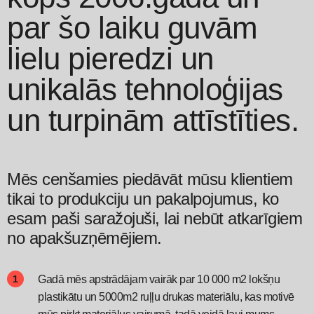
par šo laiku guvām
lielu pieredzi un
unikalās tehnoloģijas
un turpinām attīstīties.
Mēs cenšamies piedāvāt mūsu klientiem
tikai to produkciju un pakalpojumus, ko
esam paši saražojuši, lai nebūt atkarīgiem
no apakšuzņēmējiem.
Gadā mēs apstrādājam vairāk par 10 000 m2 lokšņu
plastikātu un 5000m2 ruļļu drukas materiālu, kas motivē