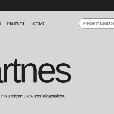
s
Par mums
Kontakti
ārtnes
u zīmolu redzamu jebkuros laikapstākļos.