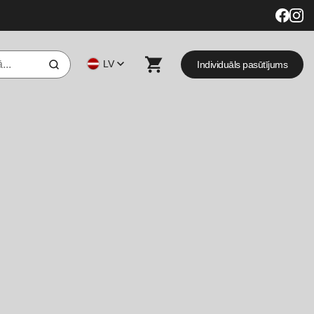
LV
Individuāls pasūtījums