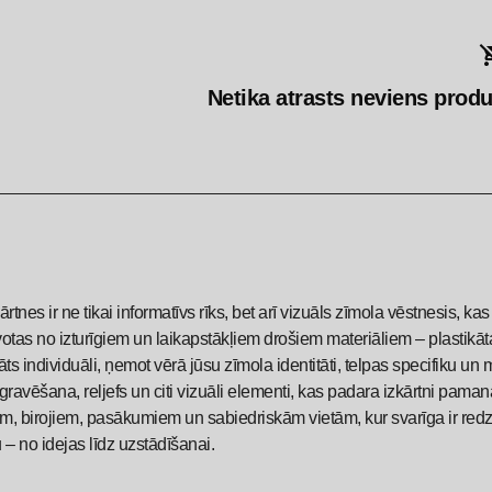
Netika atrasts neviens produk
ārtnes ir ne tikai informatīvs rīks, bet arī vizuāls zīmola vēstnesis, 
otas no izturīgiem un laikapstākļiem drošiem materiāliem – plastikāta
āts individuāli, ņemot vērā jūsu zīmola identitāti, telpas specifiku
gravēšana, reljefs un citi vizuāli elementi, kas padara izkārtni pama
m, birojiem, pasākumiem un sabiedriskām vietām, kur svarīga ir red
 – no idejas līdz uzstādīšanai.