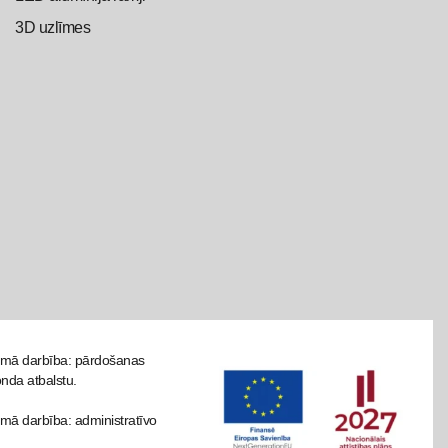
3D uzlīmes
tāmā darbība: pārdošanas
onda atbalstu.
mā darbība: administratīvo