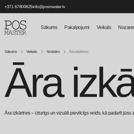
+371 67800825
info@posmaster.lv
Sākums
Pakalpojumi
Veikals
Nozare
Sākums
Veikals
Norādes
Āra izkārtnes
Āra izk
Āra izkārtnes – izturīgs un vizuāli pievilcīgs veids, kā padarīt jūs