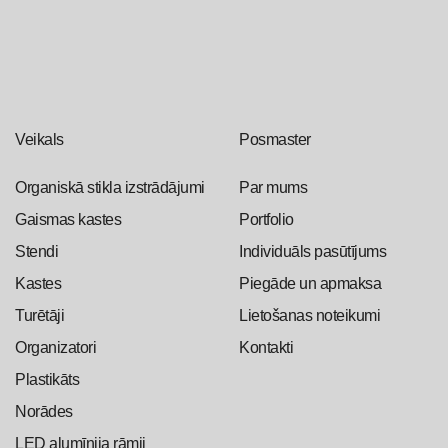
Veikals
Posmaster
Organiskā stikla izstrādājumi
Par mums
Gaismas kastes
Portfolio
Stendi
Individuāls pasūtījums
Kastes
Piegāde un apmaksa
Turētāji
Lietošanas noteikumi
Organizatori
Kontakti
Plastikāts
Norādes
LED alumīnija rāmji