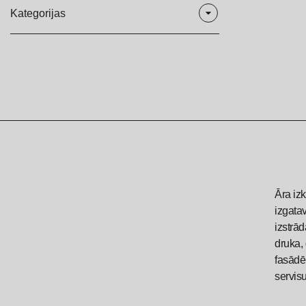
Kategorijas
3D uzlīmes
Gaismas kastes
Kastes
LED alumīnija rāmji
Norādes
Āra izkārtnes
Āra izk
Izkārtnes
izgatav
izstrād
Plastikāta izkārtnes
druka, 
fasādē
Reklāmas izkārtnes
servisu
Veikalu izkārtnes