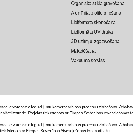
Organiskā stikla gravēšana
Alumīnija profilu griešana
Lielformāta skenēšana
Lielformāta UV druka
3D uzlīmju izgatavošana
Maketēšana
Vakuuma serviss
nda ietvaros veic ieguldījumu komercdarbības procesu uzlabošanā. Atbals
nalitāti izstrāde. Projekts tiek īstenots ar Eiropas Savienības Atveseļošanas f
da ietvaros veic ieguldījumu komercdarbības procesu uzlabošanā. Atbalstā
 tiek īstenots ar Eiropas Savienības Atveseļošanas fonda atbalstu.