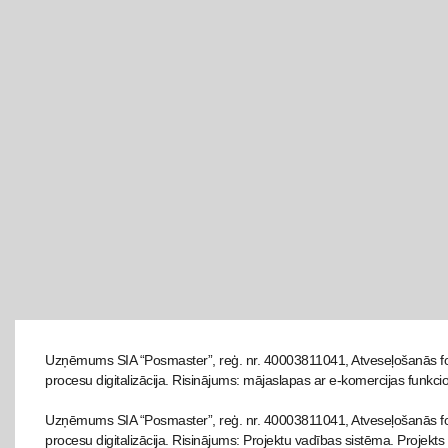
Uzņēmums SIA “Posmaster”, reģ. nr. 40003811041, Atveseļošanās fo
procesu digitalizācija. Risinājums: mājaslapas ar e-komercijas funkcio
Uzņēmums SIA “Posmaster”, reģ. nr. 40003811041, Atveseļošanās fon
procesu digitalizācija. Risinājums: Projektu vadības sistēma. Projekts