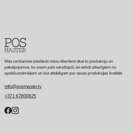
Organizatori
Plastikāts
Stendi
Turētāji
Organiskā stikla izstrādājumi
Mēs cenšamies piedāvāt mūsu klientiem tikai to produkciju un
pakalpojumus, ko esam paši saražojuši, lai nebūt atkarīgiem no
apakšuzņēmējiem un būt atbildīgam par savas produkcijas kvalitāti.
info@posmaster.lv
+371 67800825