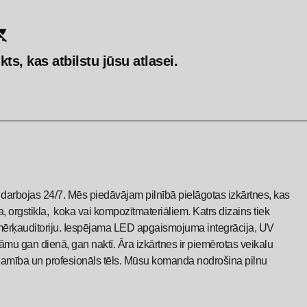
ts, kas atbilstu jūsu atlasei.
kas darbojas 24/7. Mēs piedāvājam pilnībā pielāgotas izkārtnes, kas
, orgstikla, koka vai kompozītmateriāliem. Katrs dizains tiek
 un mērķauditoriju. Iespējama LED apgaismojuma integrācija, UV
nāmu gan dienā, gan naktī. Āra izkārtnes ir piemērotas veikalu
zamība un profesionāls tēls. Mūsu komanda nodrošina pilnu