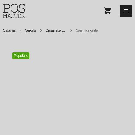
Sākums
Veikals
Organiskā stikla
Gaismas kaste
Populārs