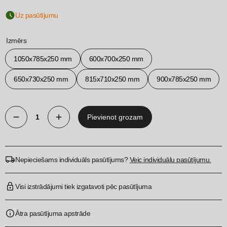
Uz pasūtījumu
Izmērs
1050х785x250 mm
600х700x250 mm
650х730x250 mm
815х710x250 mm
900х785x250 mm
Pievienot grozam
Gaismas
kaste
quantity
Nepieciešams individuāls pasūtījums?
Veic individuālu pasūtījumu.
Visi izstrādājumi tiek izgatavoti pēc pasūtījuma
Ātra pasūtījuma apstrāde