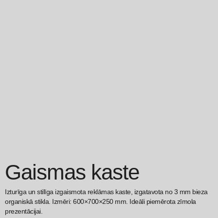
Gaismas kaste
Izturīga un stilīga izgaismota reklāmas kaste, izgatavota no 3 mm bieza
organiskā stikla. Izmēri: 600×700×250 mm. Ideāli piemērota zīmola
prezentācijai.