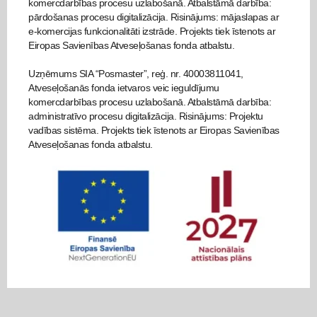
komercdarbības procesu uzlabošanā. Atbalstāmā darbība:
pārdošanas procesu digitalizācija. Risinājums: mājaslapas ar
e-komercijas funkcionalitāti izstrāde. Projekts tiek īstenots ar
Eiropas Savienības Atveseļošanas fonda atbalstu.
Uzņēmums SIA “Posmaster”, reģ. nr. 40003811041,
Atveseļošanās fonda ietvaros veic ieguldījumu
komercdarbības procesu uzlabošanā. Atbalstāmā darbība:
administratīvo procesu digitalizācija. Risinājums: Projektu
vadības sistēma. Projekts tiek īstenots ar Eiropas Savienības
Atveseļošanas fonda atbalstu.