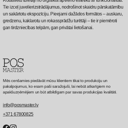
Rotaslietu turētāji no orgstikla apvieno estētiku ar funkcionalitāti.
Tie izceļ juvelierizstrādājumus, nodrošinot skaidru pārskatāmību
un sakārtotu ekspozīciju. Pieejami dažādos formātos – auskaru,
gredzenu, kaklarotu un rokassprādžu turētāji – tie ir piemēroti
gan tirdzniecības telpām, gan privātai lietošanai.
Mēs cenšamies piedāvāt mūsu klientiem tikai to produkciju un
pakalpojumus, ko esam paši saražojuši, lai nebūt atkarīgiem no
apakšuzņēmējiem un būt atbildīgam par savas produkcijas kvalitāti.
info@posmaster.lv
+371 67800825