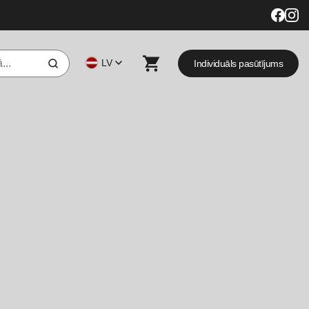
LV
Individuāls pasūtījums