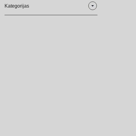
Kategorijas
3D uzlīmes
Gaismas kastes
Kastes
LED alumīnija rāmji
Norādes
Organizatori
Plastikāts
Stendi
Turētāji
Organiskā stikla izstrādājumi