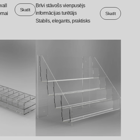
wall
Brīvi stāvošs vienpusējs
Skatīt
informācijas turētājs
tēmai
Skatīt
Stabils, elegants, praktisks