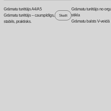
Grāmatu turētājs A4/A5
Grāmatu turētājs no org
stikla
Grāmatu turētājs – caurspīdīgs,
Skatīt
Grāmatu balsts V-veidā
stabils, praktisks.