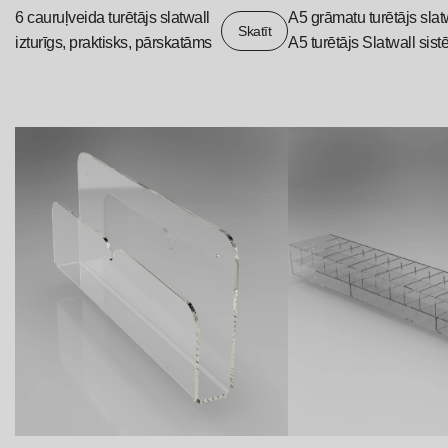
6 cauruļveida turētājs slatwall
A5 grāmatu turētājs slat
Skatīt
izturīgs, praktisks, pārskatāms
A5 turētājs Slatwall sis