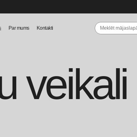
s
Par mums
Kontakti
 veikali