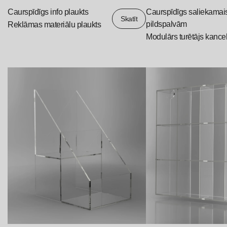
Caurspīdīgs info plaukts
Caurspīdīgs saliekamai
Skatīt
pildspalvām
Reklāmas materiālu plaukts
Modulārs turētājs kancel