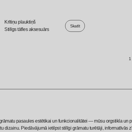
Krītiņu plauktiņš
Skatīt
Stilīgs tāfles aksesuārs
1
 grāmatu pasaules estētikai un funkcionalitātei — mūsu orgstikla un 
u dizainu. Piedāvājumā ietilpst stilīgi grāmatu turētāji, informatīvā