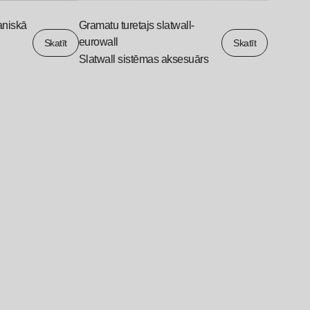
aniskā
Gramatu turetajs slatwall-
eurowall
Skatīt
Skatīt
Slatwall sistēmas aksesuārs