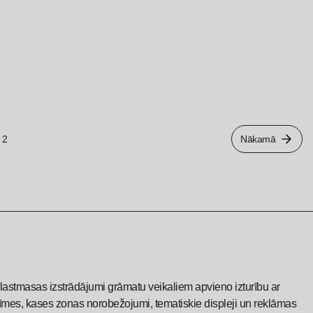
2
Nākamā
plastmasas izstrādājumi grāmatu veikaliem apvieno izturību ar
s zīmes, kases zonas norobežojumi, tematiskie displeji un reklāmas