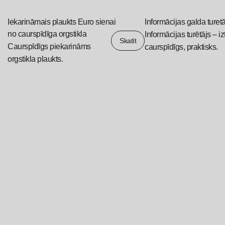
Iekarināmais plaukts Euro sienai
Informācijas galda turet
no caurspīdīga orgstikla
Informācijas turētājs – iz
Skatīt
Caurspīdīgs piekarināms
caurspīdīgs, praktisks.
orgstikla plaukts.