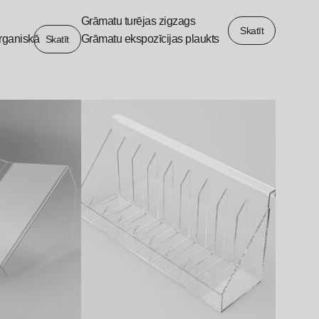
Grāmatu turējas zigzags
Skatīt
rganiskā
Grāmatu ekspozīcijas plaukts
Skatīt