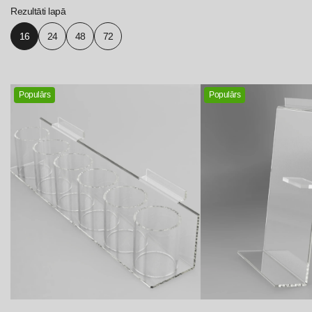
Rezultāti lapā
16
24
48
72
Populārs
Populārs