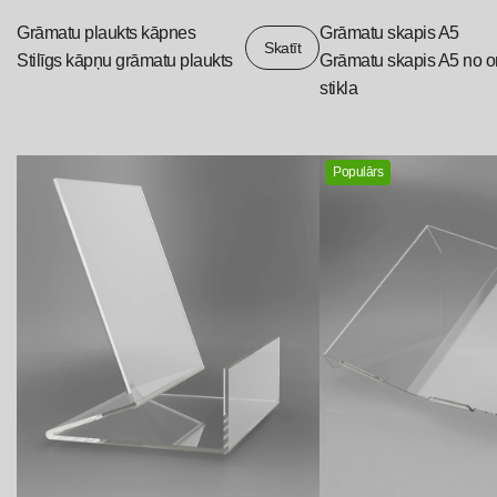
Grāmatu plaukts kāpnes
Grāmatu skapis A5
Skatīt
Stilīgs kāpņu grāmatu plaukts
Grāmatu skapis A5 no o
stikla
Populārs