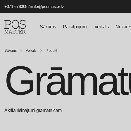
+371 67800825
info@posmaster.lv
Sākums
Pakalpojumi
Veikals
Nozare
Sākums
Veikals
Produkti
Grāmatu
Akrila risinājumi grāmatnīcām