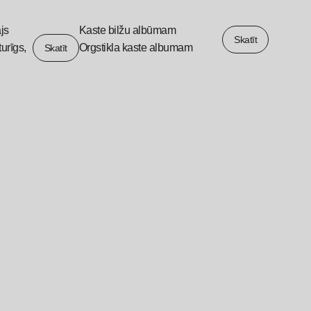
ājs
Kaste bilžu albūmam
Skatīt
turīgs,
Orgstikla kaste albumam
Skatīt