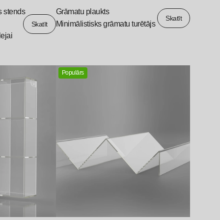
s stends
Grāmatu plaukts
Skatīt
Minimālistisks grāmatu turētājs
Skatīt
ejai
Populārs