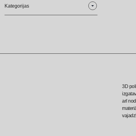
Kategorijas
3D uzlīmes
Gaismas kastes
Kastes
LED alumīnija rāmji
Norādes
Organizatori
3D pol
Plastikāts
izgatav
arī nod
Stendi
materi
Turētāji
vajadzī
Organiskā stikla izstrādājumi