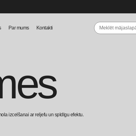
s
Par mums
Kontakti
mes
ola izcelšanai ar reljefu un spīdīgu efektu.