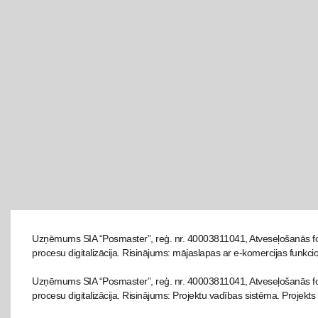
Uzņēmums SIA “Posmaster”, reģ. nr. 40003811041, Atveseļošanās fo
procesu digitalizācija. Risinājums: mājaslapas ar e-komercijas funkcio
Uzņēmums SIA “Posmaster”, reģ. nr. 40003811041, Atveseļošanās fon
procesu digitalizācija. Risinājums: Projektu vadības sistēma. Projekts