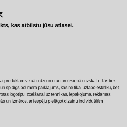
ts, kas atbilstu jūsu atlasei.
ai produktam vizuālu dziļumu un profesionālu izskatu. Tās tiek
s un spīdīgs polimēra pārklājums, kas ne tikai uzlabo estētiku, bet
ērotas logotipu izcelšanai uz tehnikas, iepakojuma, reklāmas
 un izmēros, ar iespēju pielāgot dizainu individuālām