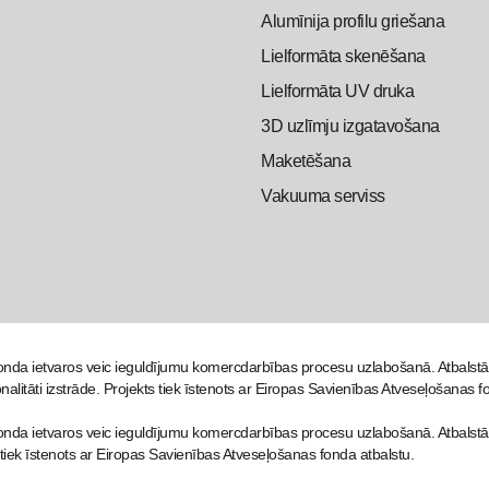
Alumīnija profilu griešana
Lielformāta skenēšana
Lielformāta UV druka
3D uzlīmju izgatavošana
Maketēšana
Vakuuma serviss
nda ietvaros veic ieguldījumu komercdarbības procesu uzlabošanā. Atbals
nalitāti izstrāde. Projekts tiek īstenots ar Eiropas Savienības Atveseļošanas f
da ietvaros veic ieguldījumu komercdarbības procesu uzlabošanā. Atbalstā
 tiek īstenots ar Eiropas Savienības Atveseļošanas fonda atbalstu.