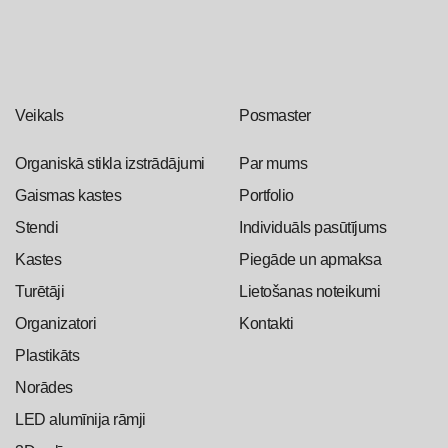
Veikals
Posmaster
Organiskā stikla izstrādājumi
Par mums
Gaismas kastes
Portfolio
Stendi
Individuāls pasūtījums
Kastes
Piegāde un apmaksa
Turētāji
Lietošanas noteikumi
Organizatori
Kontakti
Plastikāts
Norādes
LED alumīnija rāmji