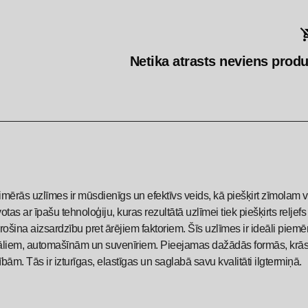
Netika atrasts neviens produk
imērās uzlīmes ir mūsdienīgs un efektīvs veids, kā piešķirt zīmolam v
otas ar īpašu tehnoloģiju, kuras rezultātā uzlīmei tiek piešķirts reljef
rošina aizsardzību pret ārējiem faktoriem. Šīs uzlīmes ir ideāli piem
āliem, automašīnām un suvenīriem. Pieejamas dažādās formās, krāsās
bām. Tās ir izturīgas, elastīgas un saglabā savu kvalitāti ilgtermiņā.