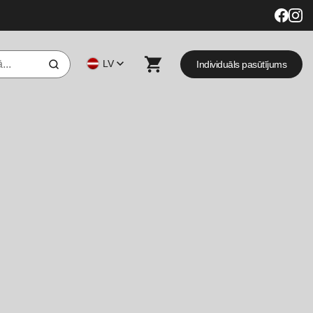
LV
Individuāls pasūtījums