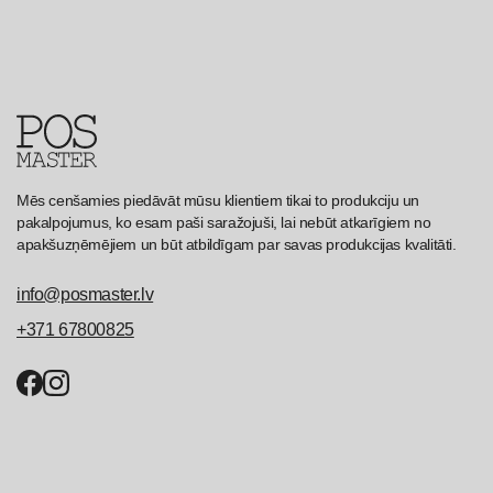
Mēs cenšamies piedāvāt mūsu klientiem tikai to produkciju un
pakalpojumus, ko esam paši saražojuši, lai nebūt atkarīgiem no
apakšuzņēmējiem un būt atbildīgam par savas produkcijas kvalitāti.
info@posmaster.lv
+371 67800825