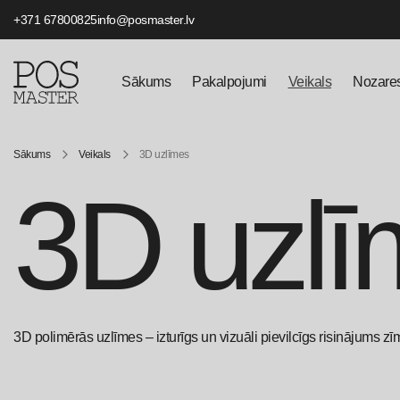
+371 67800825
info@posmaster.lv
Sākums
Pakalpojumi
Veikals
Nozare
Sākums
Veikals
3D uzlīmes
3D uzlī
3D polimērās uzlīmes – izturīgs un vizuāli pievilcīgs risinājums zīm