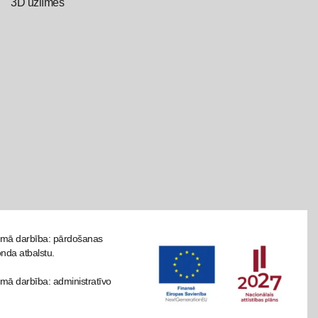
3D uzlīmes
tāmā darbība: pārdošanas
onda atbalstu.
mā darbība: administratīvo