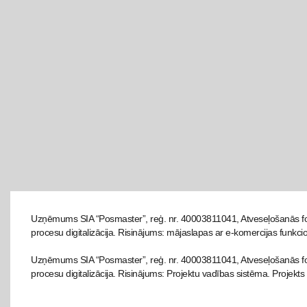
Uzņēmums SIA “Posmaster”, reģ. nr. 40003811041, Atveseļošanās fo
procesu digitalizācija. Risinājums: mājaslapas ar e-komercijas funkcio
Uzņēmums SIA “Posmaster”, reģ. nr. 40003811041, Atveseļošanās fon
procesu digitalizācija. Risinājums: Projektu vadības sistēma. Projekts