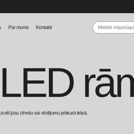
s
Par mums
Kontakti
 LED rām
zcelt jūsu zīmolu vai vēstījumu jebkurā telpā.