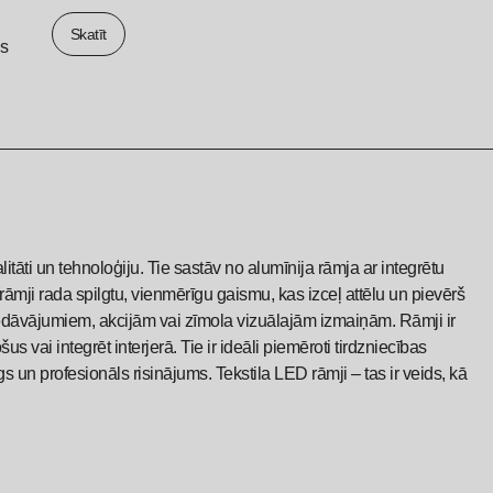
Skatīt
ls
itāti un tehnoloģiju. Tie sastāv no alumīnija rāmja ar integrētu
mji rada spilgtu, vienmērīgu gaismu, kas izceļ attēlu un pievērš
piedāvājumiem, akcijām vai zīmola vizuālajām izmaiņām. Rāmji ir
 vai integrēt interjerā. Tie ir ideāli piemēroti tirdzniecības
un profesionāls risinājums. Tekstila LED rāmji – tas ir veids, kā