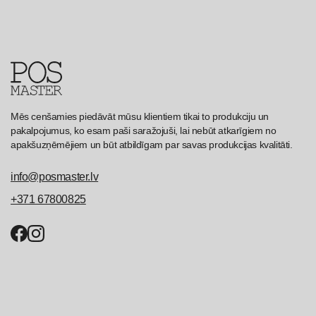
Mēs cenšamies piedāvāt mūsu klientiem tikai to produkciju un
pakalpojumus, ko esam paši saražojuši, lai nebūt atkarīgiem no
apakšuzņēmējiem un būt atbildīgam par savas produkcijas kvalitāti.
info@posmaster.lv
+371 67800825