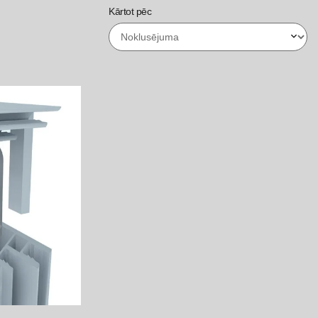
Kārtot pēc