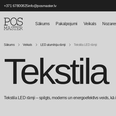
+371 67800825
info@posmaster.lv
Sākums
Pakalpojumi
Veikals
Nozare
Sākums
Veikals
LED alumīnija rāmji
Tekstila LED rāmji
Tekstila
Tekstila LED rāmji – spilgts, moderns un energoefektīvs veids, kā i