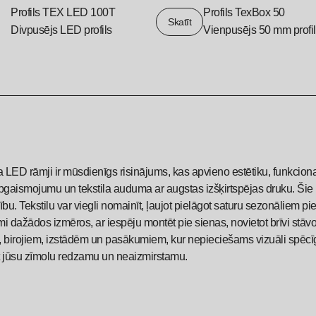
Profils TEX LED 100T
Profils TexBox 50
Skatīt
Divpusējs LED profils
Vienpusējs 50 mm profi
a LED rāmji ir mūsdienīgs risinājums, kas apvieno estētiku, funkcional
gaismojumu un tekstila auduma ar augstas izšķirtspējas druku. Šie rā
bu. Tekstilu var viegli nomainīt, ļaujot pielāgot saturu sezonāliem 
i dažādos izmēros, ar iespēju montēt pie sienas, novietot brīvi stāvošus
 birojiem, izstādēm un pasākumiem, kur nepieciešams vizuāli spēcīgs 
t jūsu zīmolu redzamu un neaizmirstamu.