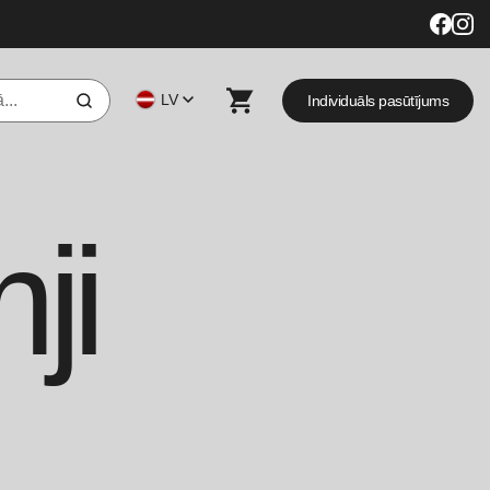
LV
Individuāls pasūtījums
ji