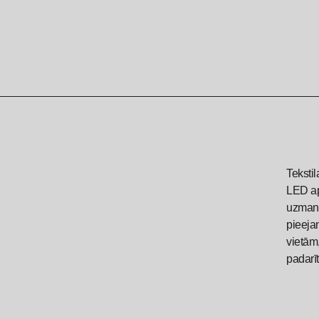
Stendi
Turētāji
Organiskā stikla izstrādājumi
Tekstil
LED ap
uzmanī
pieejam
vietām,
padarī