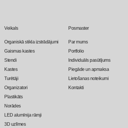
Veikals
Posmaster
Organiskā stikla izstrādājumi
Par mums
Gaismas kastes
Portfolio
Stendi
Individuāls pasūtījums
Kastes
Piegāde un apmaksa
Turētāji
Lietošanas noteikumi
Organizatori
Kontakti
Plastikāts
Norādes
LED alumīnija rāmji
3D uzlīmes