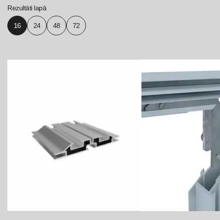
Rezultāti lapā
16
24
48
72