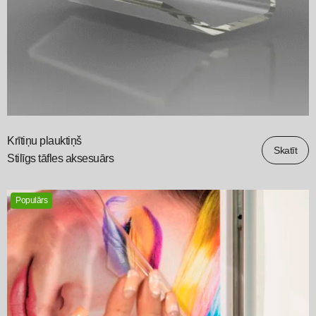
Krītiņu plauktiņš
Skatīt
Stilīgs tāfles aksesuārs
Populārs