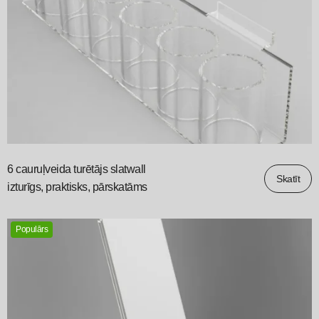
6 cauruļveida turētājs slatwall
Skatīt
izturīgs, praktisks, pārskatāms
Populārs