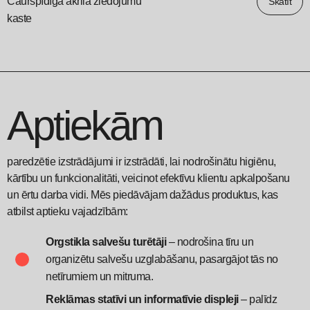
Caurspīdīga akrila ziedojumu
Skatīt
kaste
Aptiekām
paredzētie izstrādājumi ir izstrādāti, lai nodrošinātu higiēnu,
kārtību un funkcionalitāti, veicinot efektīvu klientu apkalpošanu
un ērtu darba vidi. Mēs piedāvājam dažādus produktus, kas
atbilst aptieku vajadzībām:
Orgstikla salvešu turētāji
– nodrošina tīru un
organizētu salvešu uzglabāšanu, pasargājot tās no
netīrumiem un mitruma.
Reklāmas statīvi un informatīvie displeji
– palīdz