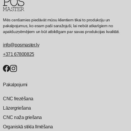
Mēs cenšamies piedāvāt mūsu klientiem tikai to produkciju un
pakalpojumus, ko esam paši saražojuši, lai nebūt atkarīgiem no
apakšuzņēmējiem un būt atbildīgam par savas produkcijas kvalitāti.
info@posmaster.lv
+371 67800825
Pakalpojumi
CNC frezēšana
Lāzergriešana
CNC naža griešana
Organiskā stikla līmēšana