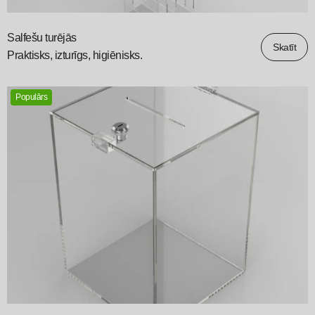
Salfešu turējās
Skatīt
Praktisks, izturīgs, higiēnisks.
Populārs