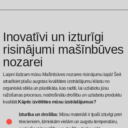
Inovatīvi un izturīgi
risinājumi mašīnbūves
nozarei
Laipni lūdzam mūsu Mašīnbūves nozares risinājumu lapā! Šeit
atradīsiet plašu augstas kvalitātes izstrādājumu klāstu no
organiskā stikla un plastikāta, kas radīti, lai uzlabotu jūsu
ražošanas procesus, nodrošinātu drošību un uzlabotu produktu
kvalitāti.
Kāpēc izvēlēties mūsu izstrādājumus?
Izturība un drošība:
Mūsu materiāli ir īpaši izturīgi pret
triecieniem, ķīmiskām vielām un augstu temperatūru,