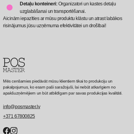
Detaļu konteineri:
Organizatori un kastes detaļu
uzglabāšanai un transportēšanai.
Aicinām iepazīties ar mūsu produktu klāstu un atrast labākos
risinājumus jūsu uzņēmuma efektivitātei un drošībai!
Mēs cenšamies piedāvāt mūsu klientiem tikai to produkciju un
pakalpojumus, ko esam paši saražojuši, lai nebūt atkarīgiem no
apakšuzņēmējiem un būt atbildīgam par savas produkcijas kvalitāti.
info@posmaster.lv
+371 67800825