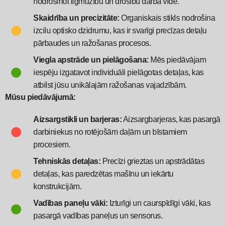
nodrošinot ilgmūžību un drošību darba vidē.
Skaidrība un precizitāte:
Organiskais stikls nodrošina
izcilu optisko dzidrumu, kas ir svarīgi precīzas detaļu
pārbaudes un ražošanas procesos.
Viegla apstrāde un pielāgošana:
Mēs piedāvājam
iespēju izgatavot individuāli pielāgotas detaļas, kas
atbilst jūsu unikālajām ražošanas vajadzībām.
Mūsu piedāvājumā:
Aizsargstikli un barjeras:
Aizsargbarjeras, kas pasargā
darbiniekus no rotējošām daļām un bīstamiem
procesiem.
Tehniskās detaļas:
Precīzi grieztas un apstrādātas
detaļas, kas paredzētas mašīnu un iekārtu
konstrukcijām.
Vadības paneļu vāki:
Izturīgi un caurspīdīgi vāki, kas
pasargā vadības paneļus un sensorus.