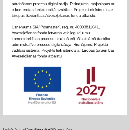
pārdošanas procesu digitalizācija. Risinājums: mājaslapas ar
e-komercijas funkcionalitāti izstrāde. Projekts tiek īstenots ar
Eiropas Savienības Atveseļošanas fonda atbalstu.
Uzņēmums SIA “Posmaster”, reģ. nr. 40003811041,
Atveseļošanās fonda ietvaros veic ieguldījumu
komercdarbības procesu uzlabošanā. Atbalstāmā darbība:
administratīvo procesu digitalizācija. Risinājums: Projektu
vadības sistēma. Projekts tiek īstenots ar Eiropas Savienības
Atveseļošanas fonda atbalstu.
Izstrādāja -
eComStrive digitālā aģentūra