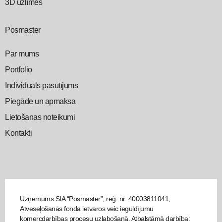
3D uzlīmes
Posmaster
Par mums
Portfolio
Individuāls pasūtījums
Piegāde un apmaksa
Lietošanas noteikumi
Kontakti
Uzņēmums SIA “Posmaster”, reģ. nr. 40003811041,
Atveseļošanās fonda ietvaros veic ieguldījumu
komercdarbības procesu uzlabošanā. Atbalstāmā darbība: