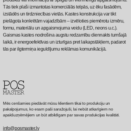
Tās tiek plaši izmantotas komerciālās telpās, uz ēku fasādēm,
izstādēs un tirdzniecības vietās. Kastes konstrukcija var tikt
pielāgota konkrētām vajadzībām – izvēloties piemērotu izmēru,
formu, materiālu un apgaismojuma veidu (LED, neons u.c.).
Gaismas kastes nodrošina augstu redzamību diennakts tumšajā
laikā, ir energoefektīvas un izturīgas pret laikapstākļiem, padarot
tās par ilgtermiņa ieguldījumu reklāmas komunikācijā.
Mēs cenšamies piedāvāt mūsu klientiem tikai to produkciju un
pakalpojumus, ko esam paši saražojuši, lai nebūt atkarīgiem no
apakšuzņēmējiem un būt atbildīgam par savas produkcijas kvalitāti.
info@posmaster.lv