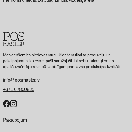
harmoniski iekļautos Jūsu zīmola vizuālajā tēlā.
Mēs cenšamies piedāvāt mūsu klientiem tikai to produkciju un
pakalpojumus, ko esam paši saražojuši, lai nebūt atkarīgiem no
apakšuzņēmējiem un būt atbildīgam par savas produkcijas kvalitāti.
info@posmaster.lv
+371 67800825
Pakalpojumi