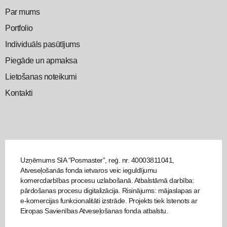
Par mums
Portfolio
Individuāls pasūtījums
Piegāde un apmaksa
Lietošanas noteikumi
Kontakti
Uzņēmums SIA “Posmaster”, reģ. nr. 40003811041,
Atveseļošanās fonda ietvaros veic ieguldījumu
komercdarbības procesu uzlabošanā. Atbalstāmā darbība:
pārdošanas procesu digitalizācija. Risinājums: mājaslapas ar
e-komercijas funkcionalitāti izstrāde. Projekts tiek īstenots ar
Eiropas Savienības Atveseļošanas fonda atbalstu.