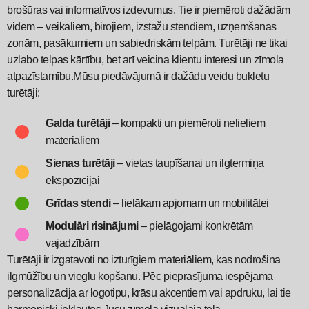
brošūras vai informatīvos izdevumus. Tie ir piemēroti dažādām
vidēm – veikaliem, birojiem, izstāžu stendiem, uzņemšanas
zonām, pasākumiem un sabiedriskām telpām. Turētāji ne tikai
uzlabo telpas kārtību, bet arī veicina klientu interesi un zīmola
atpazīstamību.Mūsu piedāvājumā ir dažādu veidu bukletu
turētāji:
Galda turētāji
– kompakti un piemēroti nelieliem
materiāliem
Sienas turētāji
– vietas taupīšanai un ilgtermiņa
ekspozīcijai
Grīdas stendi
– lielākam apjomam un mobilitātei
Modulāri risinājumi
– pielāgojami konkrētām
vajadzībām
Turētāji ir izgatavoti no izturīgiem materiāliem, kas nodrošina
ilgmūžību un vieglu kopšanu. Pēc pieprasījuma iespējama
personalizācija ar logotipu, krāsu akcentiem vai apdruku, lai tie