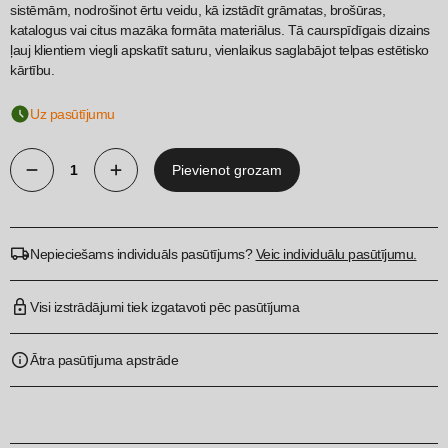
sistēmām, nodrošinot ērtu veidu, kā izstādīt grāmatas, brošūras,
katalogus vai citus mazāka formāta materiālus. Tā caurspīdīgais dizains
ļauj klientiem viegli apskatīt saturu, vienlaikus saglabājot telpas estētisko
kārtību.
Uz pasūtījumu
Pievienot grozam
A5
grāmatu
turētājs
Nepieciešams individuāls pasūtījums?
Veic individuālu pasūtījumu.
slatwall
quantity
Visi izstrādājumi tiek izgatavoti pēc pasūtījuma
Ātra pasūtījuma apstrāde