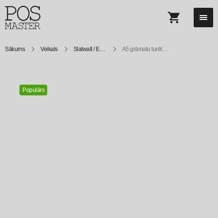
Sākums
Veikals
Slatwall / Eurowall turētāji
A5 grāmatu turētājs slatwall
Populārs