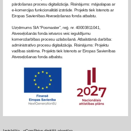
pārdošanas procesu digitalizācija. Risinājums: mājaslapas ar
e-komercijas funkcionalitāti izstrāde. Projekts tiek īstenots ar
Eiropas Savienības Atveseļošanas fonda atbalstu.
Uzņēmums SIA “Posmaster”, reģ. nr. 40003811041,
Atveseļošanās fonda ietvaros veic ieguldījumu
komercdarbības procesu uzlabošanā. Atbalstāmā darbība:
administratīvo procesu digitalizācija. Risinājums: Projektu
vadības sistēma. Projekts tiek īstenots ar Eiropas Savienības
Atveseļošanas fonda atbalstu.
Izstrādāja -
eComStrive digitālā aģentūra