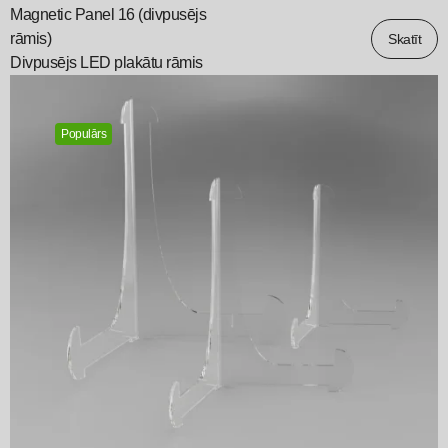
Magnetic Panel 16 (divpusējs
rāmis)
Skatīt
Divpusējs LED plakātu rāmis
Populārs