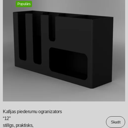
Populārs
Kafijas piederumu ogranizators
“12”
Skatīt
stilīgs, praktisks,