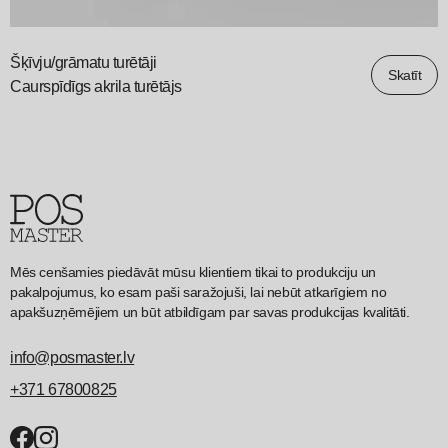
Šķīvju/grāmatu turētāji
Skatīt
Caurspīdīgs akrila turētājs
Mēs cenšamies piedāvāt mūsu klientiem tikai to produkciju un
pakalpojumus, ko esam paši saražojuši, lai nebūt atkarīgiem no
apakšuzņēmējiem un būt atbildīgam par savas produkcijas kvalitāti.
info@posmaster.lv
+371 67800825