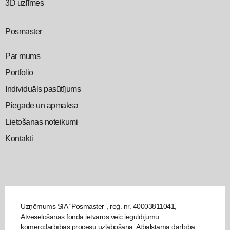
3D uzlīmes
Posmaster
Par mums
Portfolio
Individuāls pasūtījums
Piegāde un apmaksa
Lietošanas noteikumi
Kontakti
Uzņēmums SIA “Posmaster”, reģ. nr. 40003811041,
Atveseļošanās fonda ietvaros veic ieguldījumu
komercdarbības procesu uzlabošanā. Atbalstāmā darbība: