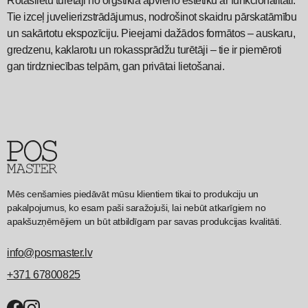
Rotaslietu turētāji no orgstikla apvieno estētiku ar funkcionalitāti.
Tie izceļ juvelierizstrādājumus, nodrošinot skaidru pārskatāmību
un sakārtotu ekspozīciju. Pieejami dažādos formātos – auskaru,
gredzenu, kaklarotu un rokassprādžu turētāji – tie ir piemēroti
gan tirdzniecības telpām, gan privātai lietošanai.
Mēs cenšamies piedāvāt mūsu klientiem tikai to produkciju un
pakalpojumus, ko esam paši saražojuši, lai nebūt atkarīgiem no
apakšuzņēmējiem un būt atbildīgam par savas produkcijas kvalitāti.
info@posmaster.lv
+371 67800825