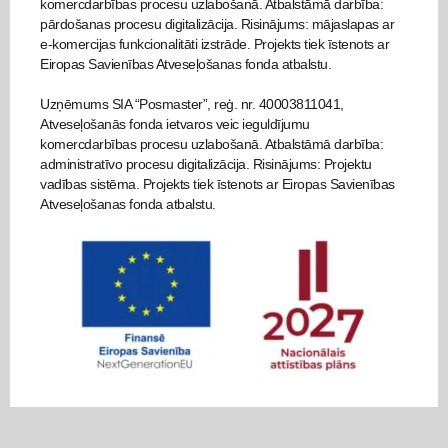
komercdarbības procesu uzlabošanā. Atbalstāmā darbība:
pārdošanas procesu digitalizācija. Risinājums: mājaslapas ar
e-komercijas funkcionalitāti izstrāde. Projekts tiek īstenots ar
Eiropas Savienības Atveseļošanas fonda atbalstu.
Uzņēmums SIA “Posmaster”, reģ. nr. 40003811041,
Atveseļošanās fonda ietvaros veic ieguldījumu
komercdarbības procesu uzlabošanā. Atbalstāmā darbība:
administratīvo procesu digitalizācija. Risinājums: Projektu
vadības sistēma. Projekts tiek īstenots ar Eiropas Savienības
Atveseļošanas fonda atbalstu.