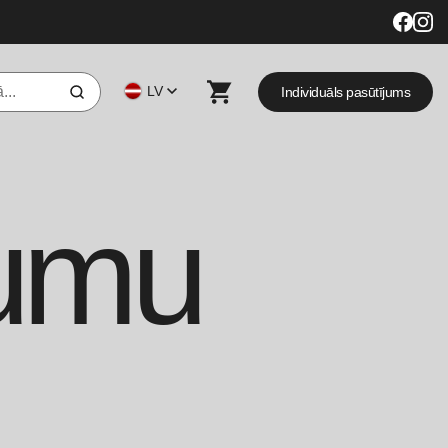
LV
Individuāls pasūtījums
umu