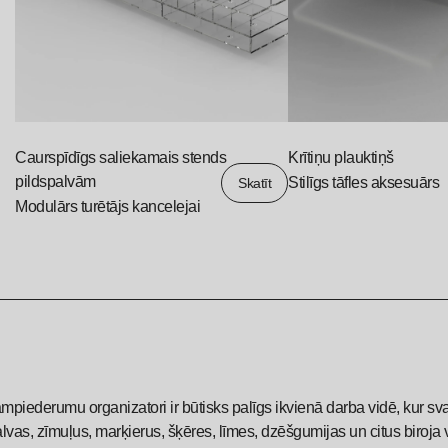
Caurspīdīgs saliekamais stends
Krītiņu plauktiņš
pildspalvām
Stilīgs tāfles aksesuārs
Skatīt
Modulārs turētājs kancelejai
piederumu organizatori ir būtisks palīgs ikvienā darba vidē, kur svarīg
alvas, zīmuļus, marķierus, šķēres, līmes, dzēšgumijas un citus biroj