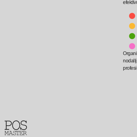
efektī
Organiz
nodalīj
profes