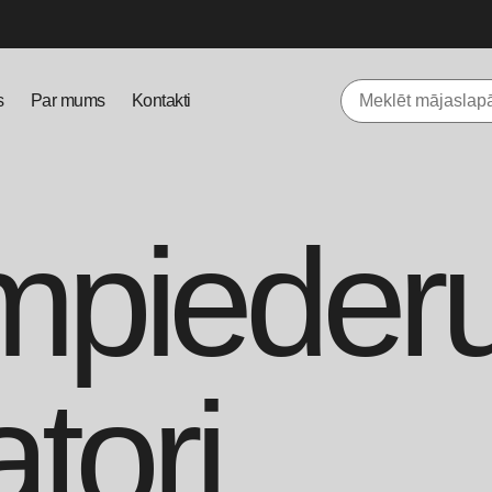
s
Par mums
Kontakti
mpieder
tori