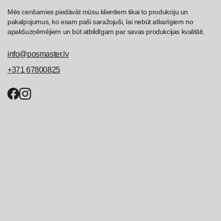
Mēs cenšamies piedāvāt mūsu klientiem tikai to produkciju un
pakalpojumus, ko esam paši saražojuši, lai nebūt atkarīgiem no
apakšuzņēmējiem un būt atbildīgam par savas produkcijas kvalitāti.
info@posmaster.lv
+371 67800825