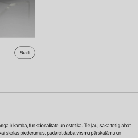
Skatīt
a ir kārtība, funkcionalitāte un estētika. Tie ļauj sakārtoti glabāt
a vai skolas piederumus, padarot darba virsmu pārskatāmu un