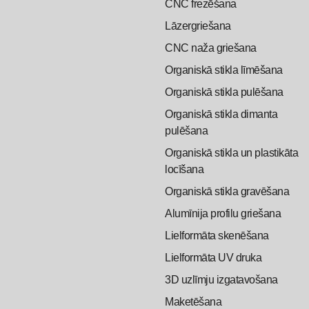
CNC frezēšana
Lāzergriešana
CNC naža griešana
Organiskā stikla līmēšana
Organiskā stikla pulēšana
Organiskā stikla dimanta
pulēšana
Organiskā stikla un plastikāta
locīšana
Organiskā stikla gravēšana
Alumīnija profilu griešana
Lielformāta skenēšana
Lielformāta UV druka
3D uzlīmju izgatavošana
Maketēšana