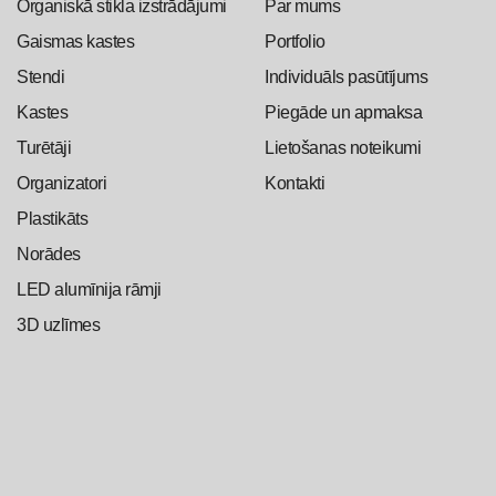
Organiskā stikla izstrādājumi
Par mums
Gaismas kastes
Portfolio
Stendi
Individuāls pasūtījums
Kastes
Piegāde un apmaksa
Turētāji
Lietošanas noteikumi
Organizatori
Kontakti
Plastikāts
Norādes
LED alumīnija rāmji
3D uzlīmes