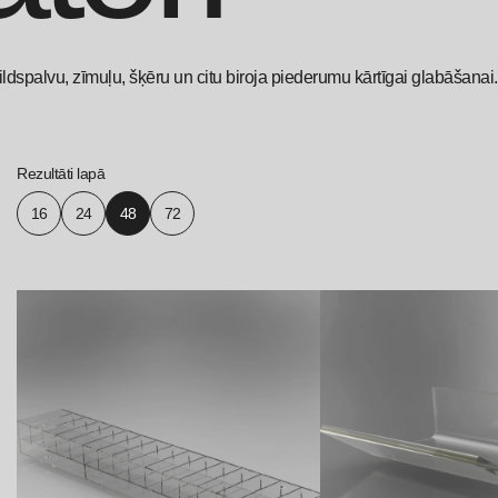
ldspalvu, zīmuļu, šķēru un citu biroja piederumu kārtīgai glabāšanai.
Rezultāti lapā
16
24
48
72