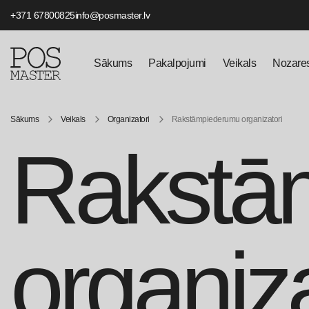
+371 67800825
info@posmaster.lv
Sākums
Pakalpojumi
Veikals
Nozare
Sākums
Veikals
Organizatori
Rakstāmpiederumu organizatori
Rakstā
organiza