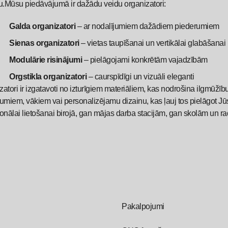
vu.Mūsu piedāvājumā ir dažādu veidu organizatori:
Galda organizatori
– ar nodalījumiem dažādiem piederumiem
Sienas organizatori
– vietas taupīšanai un vertikālai glabāšanai
Modulārie risinājumi
– pielāgojami konkrētām vajadzībām
Orgstikla organizatori
– caurspīdīgi un vizuāli eleganti
atori ir izgatavoti no izturīgiem materiāliem, kas nodrošina ilgmūžīb
umiem, vākiem vai personalizējamu dizainu, kas ļauj tos pielāgot Jūsu
ionālai lietošanai birojā, gan mājas darba stacijām, gan skolām un 
Pakalpojumi