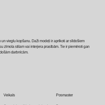
u un vieglu kopšanu. Daži modeļi ir aprīkoti ar slīdošiem
 zīmola stilam vai interjera prasībām. Tie ir piemēroti gan
radošām darbnīcām.
Veikals
Posmaster