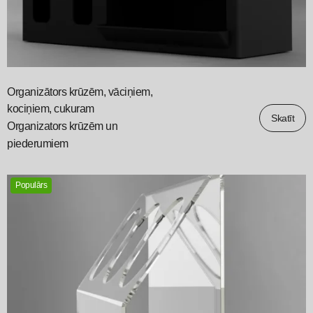
Organizātors krūzēm, vāciņiem,
kociņiem, cukuram
Skatīt
Organizators krūzēm un
piederumiem
Populārs