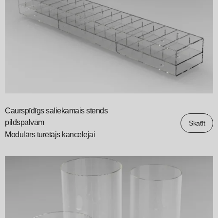
Caurspīdīgs saliekamais stends
pildspalvām
Skatīt
Modulārs turētājs kancelejai