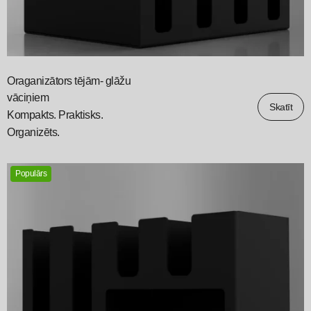
Oraganizātors tējām- glāžu
vāciņiem
Skatīt
Kompakts. Praktisks.
Organizēts.
Populārs