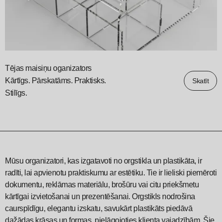
Tējas maisiņu oganizators
Kārtīgs. Pārskatāms. Praktisks.
Skatīt
Stilīgs.
Mūsu organizatori, kas izgatavoti no orgstikla un plastikāta, ir
radīti, lai apvienotu praktiskumu ar estētiku. Tie ir lieliski piemēroti
dokumentu, reklāmas materiālu, brošūru vai citu priekšmetu
kārtīgai izvietošanai un prezentēšanai. Orgstikls nodrošina
caurspīdīgu, elegantu izskatu, savukārt plastikāts piedāvā
dažādas krāsas un formas, pielāgojoties klienta vajadzībām. Šie