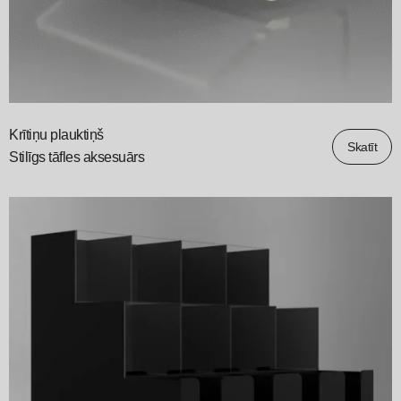
Krītiņu plauktiņš
Skatīt
Stilīgs tāfles aksesuārs