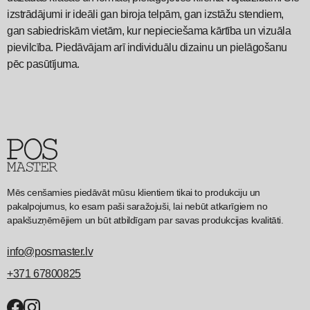
izstrādājumi ir ideāli gan biroja telpām, gan izstāžu stendiem,
gan sabiedriskām vietām, kur nepieciešama kārtība un vizuāla
pievilcība. Piedāvājam arī individuālu dizainu un pielāgošanu
pēc pasūtījuma.
Mēs cenšamies piedāvāt mūsu klientiem tikai to produkciju un
pakalpojumus, ko esam paši saražojuši, lai nebūt atkarīgiem no
apakšuzņēmējiem un būt atbildīgam par savas produkcijas kvalitāti.
info@posmaster.lv
+371 67800825