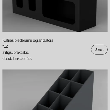
Kafijas piederumu ogranizators
“12”
Skatīt
stilīgs, praktisks,
daudzfunkcionāls.