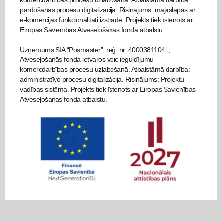
komercdarbības procesu uzlabošanā. Atbalstāmā darbība:
pārdošanas procesu digitalizācija. Risinājums: mājaslapas ar
e-komercijas funkcionalitāti izstrāde. Projekts tiek īstenots ar
Eiropas Savienības Atveseļošanas fonda atbalstu.
Uzņēmums SIA “Posmaster”, reģ. nr. 40003811041,
Atveseļošanās fonda ietvaros veic ieguldījumu
komercdarbības procesu uzlabošanā. Atbalstāmā darbība:
administratīvo procesu digitalizācija. Risinājums: Projektu
vadības sistēma. Projekts tiek īstenots ar Eiropas Savienības
Atveseļošanas fonda atbalstu.