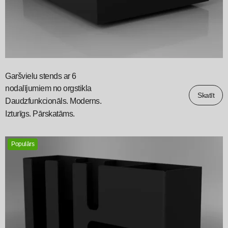
Garšvielu stends ar 6
nodalījumiem no orgstikla
Skatīt
Daudzfunkcionāls. Moderns.
Izturīgs. Pārskatāms.
Populārs