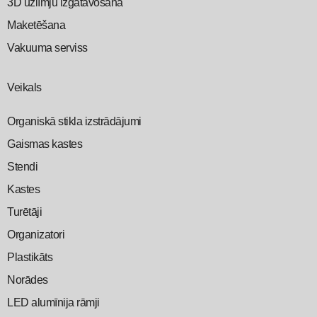
3D uzlīmju izgatavošana
Maketēšana
Vakuuma serviss
Veikals
Organiskā stikla izstrādājumi
Gaismas kastes
Stendi
Kastes
Turētāji
Organizatori
Plastikāts
Norādes
LED alumīnija rāmji