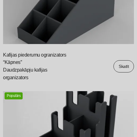
Kafijas piederumu ogranizators
“Kāpnes”
Skatīt
Daudzpakāpju kafijas
organizators
Populārs