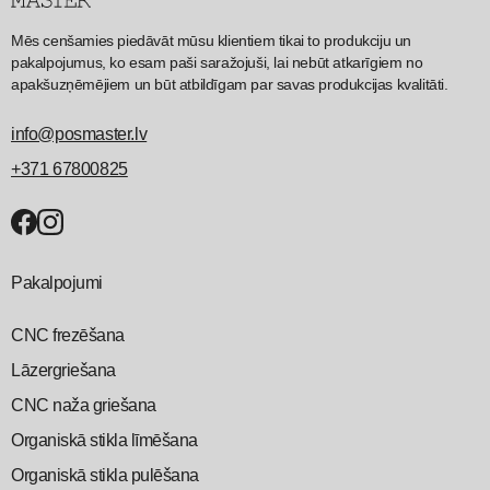
Mēs cenšamies piedāvāt mūsu klientiem tikai to produkciju un
pakalpojumus, ko esam paši saražojuši, lai nebūt atkarīgiem no
apakšuzņēmējiem un būt atbildīgam par savas produkcijas kvalitāti.
info@posmaster.lv
+371 67800825
Pakalpojumi
CNC frezēšana
Lāzergriešana
CNC naža griešana
Organiskā stikla līmēšana
Organiskā stikla pulēšana