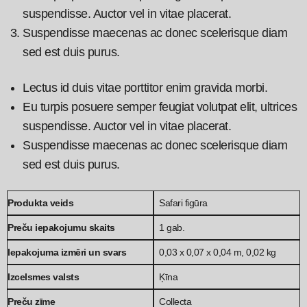
suspendisse. Auctor vel in vitae placerat.
Suspendisse maecenas ac donec scelerisque diam
sed est duis purus.
Lectus id duis vitae porttitor enim gravida morbi.
Eu turpis posuere semper feugiat volutpat elit, ultrices
suspendisse. Auctor vel in vitae placerat.
Suspendisse maecenas ac donec scelerisque diam
sed est duis purus.
Produkta veids
Safari figūra
Preču iepakojumu skaits
1 gab.
Iepakojuma izmēri un svars
0,03 x 0,07 x 0,04 m, 0,02 kg
Izcelsmes valsts
Ķīna
Preču zīme
Collecta