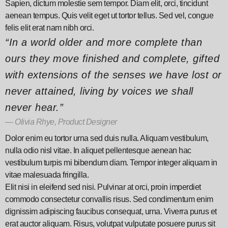
Sapien, dictum molestie sem tempor. Diam elit, orci, tincidunt
aenean tempus. Quis velit eget ut tortor tellus. Sed vel, congue
felis elit erat nam nibh orci.
“In a world older and more complete than
ours they move finished and complete, gifted
with extensions of the senses we have lost or
never attained, living by voices we shall
never hear.”
Olivia Rhye, Product Designer
Dolor enim eu tortor urna sed duis nulla. Aliquam vestibulum,
nulla odio nisl vitae. In aliquet pellentesque aenean hac
vestibulum turpis mi bibendum diam. Tempor integer aliquam in
vitae malesuada fringilla.
Elit nisi in eleifend sed nisi. Pulvinar at orci, proin imperdiet
commodo consectetur convallis risus. Sed condimentum enim
dignissim adipiscing faucibus consequat, urna. Viverra purus et
erat auctor aliquam. Risus, volutpat vulputate posuere purus sit