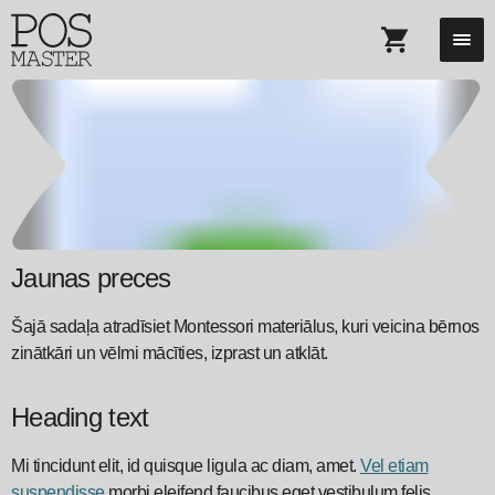
Jaunas preces
Šajā sadaļa atradīsiet Montessori materiālus, kuri veicina bērnos
zinātkāri un vēlmi mācīties, izprast un atklāt.
Heading text
Mi tincidunt elit, id quisque ligula ac diam, amet.
Vel etiam
suspendisse
morbi eleifend faucibus eget vestibulum felis.