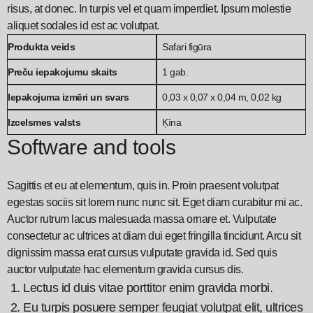
risus, at donec. In turpis vel et quam imperdiet. Ipsum molestie
aliquet sodales id est ac volutpat.
Produkta veids
Safari figūra
Preču iepakojumu skaits
1 gab.
Iepakojuma izmēri un svars
0,03 x 0,07 x 0,04 m, 0,02 kg
Izcelsmes valsts
Ķīna
Software and tools
Sagittis et eu at elementum, quis in. Proin praesent volutpat
egestas sociis sit lorem nunc nunc sit. Eget diam curabitur mi ac.
Auctor rutrum lacus malesuada massa ornare et. Vulputate
consectetur ac ultrices at diam dui eget fringilla tincidunt. Arcu sit
dignissim massa erat cursus vulputate gravida id. Sed quis
auctor vulputate hac elementum gravida cursus dis.
Lectus id duis vitae porttitor enim gravida morbi.
Eu turpis posuere semper feugiat volutpat elit, ultrices