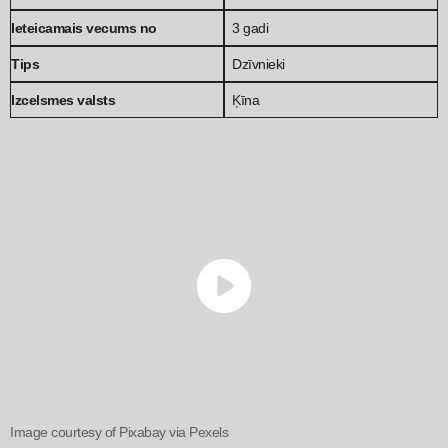
Ieteicamais vecums no
3 gadi
Tips
Dzīvnieki
Izcelsmes valsts
Ķīna
Image courtesy of Pixabay via Pexels