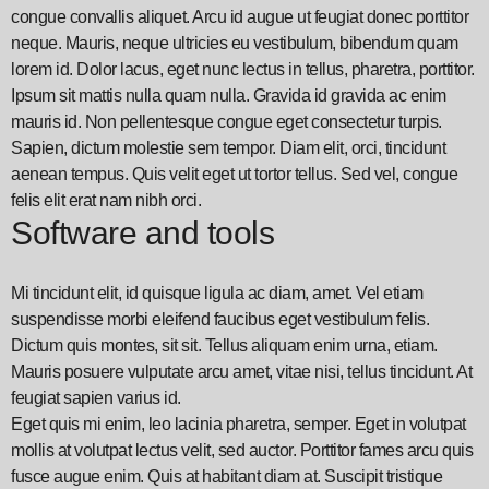
congue convallis aliquet. Arcu id augue ut feugiat donec porttitor
neque. Mauris, neque ultricies eu vestibulum, bibendum quam
lorem id. Dolor lacus, eget nunc lectus in tellus, pharetra, porttitor.
Ipsum sit mattis nulla quam nulla. Gravida id gravida ac enim
mauris id. Non pellentesque congue eget consectetur turpis.
Sapien, dictum molestie sem tempor. Diam elit, orci, tincidunt
aenean tempus. Quis velit eget ut tortor tellus. Sed vel, congue
felis elit erat nam nibh orci.
Software and tools
Mi tincidunt elit, id quisque ligula ac diam, amet. Vel etiam
suspendisse morbi eleifend faucibus eget vestibulum felis.
Dictum quis montes, sit sit. Tellus aliquam enim urna, etiam.
Mauris posuere vulputate arcu amet, vitae nisi, tellus tincidunt. At
feugiat sapien varius id.
Eget quis mi enim, leo lacinia pharetra, semper. Eget in volutpat
mollis at volutpat lectus velit, sed auctor. Porttitor fames arcu quis
fusce augue enim. Quis at habitant diam at. Suscipit tristique